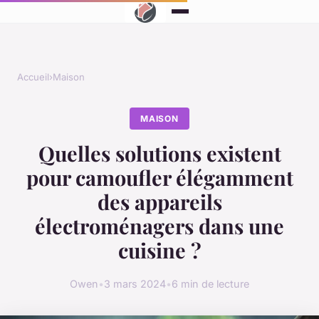
Accueil
›
Maison
MAISON
Quelles solutions existent
pour camoufler élégamment
des appareils
électroménagers dans une
cuisine ?
Owen
•
3 mars 2024
•
6 min de lecture