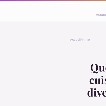
Accuei
Accueil
›
Immo
Que
cui
div