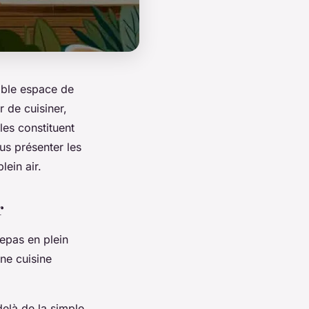
table espace de
r de cuisiner,
les constituent
us présenter les
ein air.
r
repas en plein
ne cuisine
delà de la simple