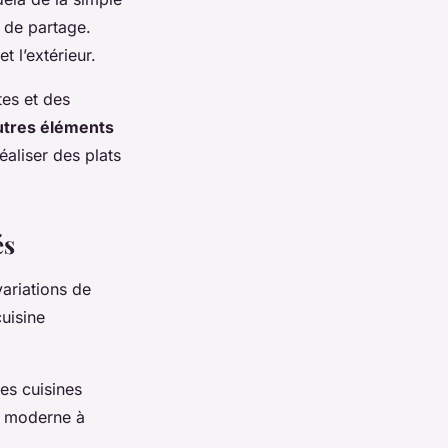
t de partage.
t l’extérieur.
tes et des
autres éléments
éaliser des plats
és
variations de
cuisine
les cuisines
ok moderne à