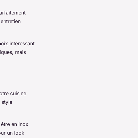
parfaitement
entretien
hoix intéressant
tiques, mais
otre cuisine
 style
 être en inox
our un look