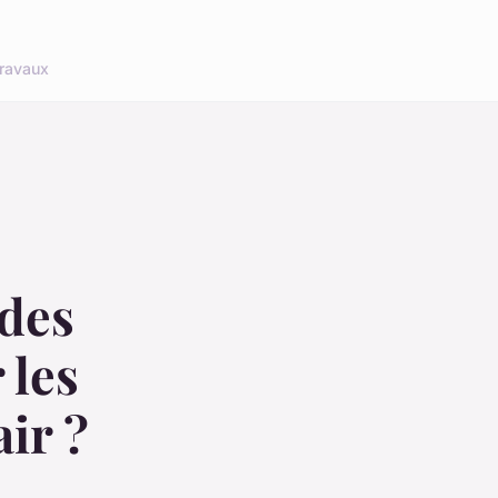
ravaux
 des
 les
ir ?