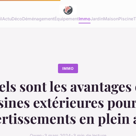
l
Actu
Déco
Déménagement
Équipement
Immo
Jardin
Maison
Piscine
T
IMMO
ls sont les avantages
sines extérieures pour
ertissements en plein a
Owen
•
3 mars 2024
•
3 min de lecture