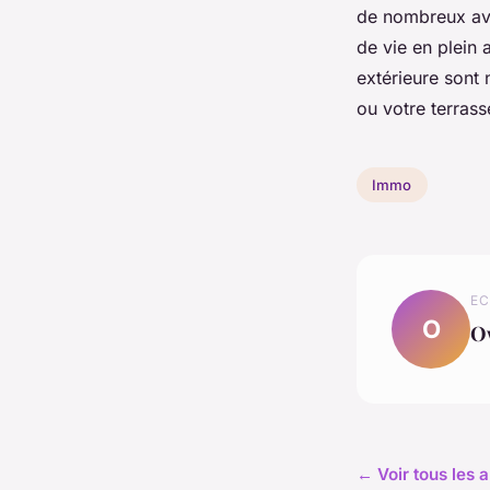
de nombreux avan
de vie en plein 
extérieure sont 
ou votre terrass
Immo
EC
O
O
← Voir tous les 