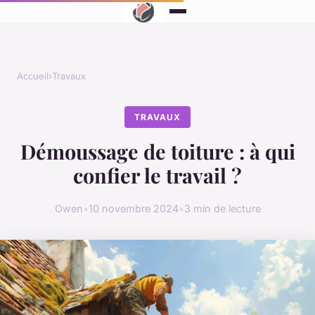
Accueil
›
Travaux
TRAVAUX
Démoussage de toiture : à qui
confier le travail ?
Owen
•
10 novembre 2024
•
3 min de lecture