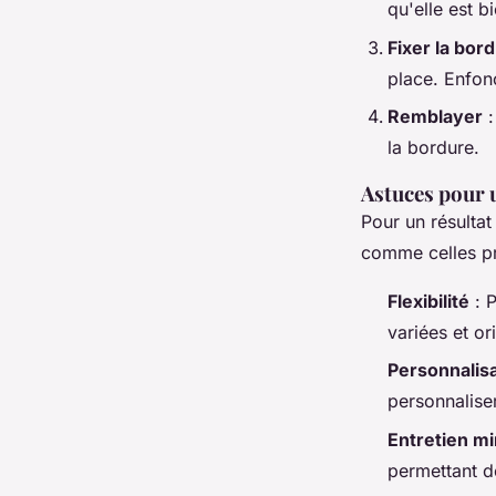
qu'elle est b
Fixer la bor
place. Enfonc
Remblayer
:
la bordure.
Astuces pour u
Pour un résultat
comme celles p
Flexibilité
: P
variées et or
Personnalis
personnaliser
Entretien mi
permettant d