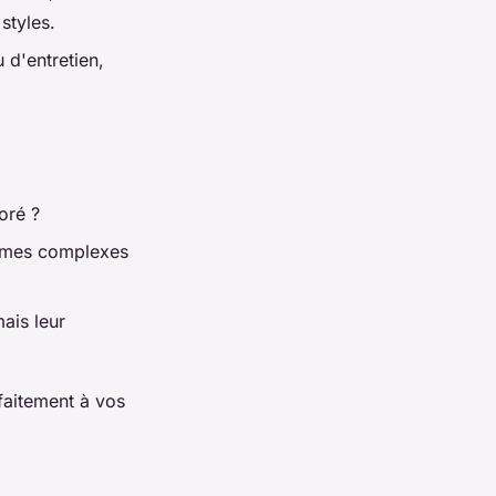
styles.
 d'entretien,
:
oré ?
ormes complexes
ais leur
faitement à vos