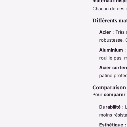
matériaux disp
Chacun de ces m
Différents ma
Acier
: Très 
robustesse. 
Aluminium
: 
rouille pas, 
Acier corten
patine protec
Comparaison d
Pour
comparer l
Durabilité
: L
moins résist
Esthétique
: