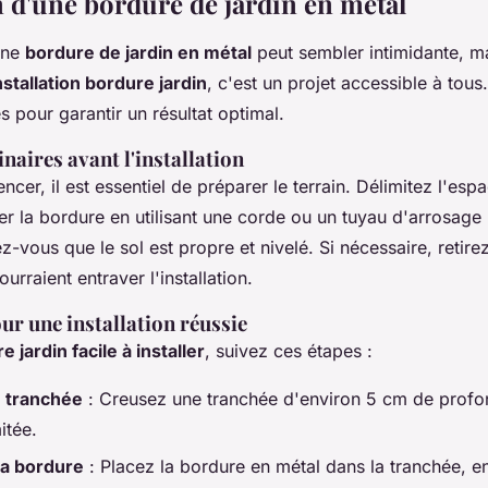
n d'une bordure de jardin en métal
'une
bordure de jardin en métal
peut sembler intimidante, ma
nstallation bordure jardin
, c'est un projet accessible à tous
s pour garantir un résultat optimal.
naires avant l'installation
er, il est essentiel de préparer le terrain. Délimitez l'esp
ler la bordure en utilisant une corde ou un tuyau d'arrosage 
z-vous que le sol est propre et nivelé. Si nécessaire, retire
ourraient entraver l'installation.
ur une installation réussie
e jardin facile à installer
, suivez ces étapes :
 tranchée
: Creusez une tranchée d'environ 5 cm de profo
itée.
la bordure
: Placez la bordure en métal dans la tranchée, e