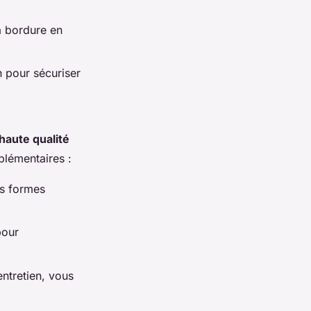
a bordure en
n pour sécuriser
haute qualité
plémentaires :
es formes
pour
entretien, vous