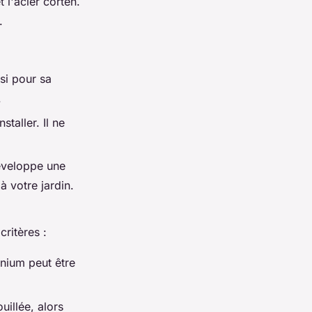
t l'acier corten.
.
isi pour sa
.
staller. Il ne
développe une
à votre jardin.
critères :
inium peut être
uillée, alors