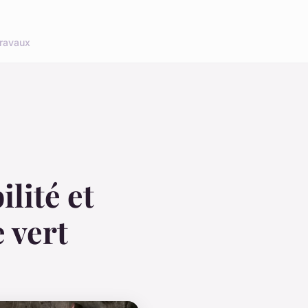
ravaux
lité et
 vert