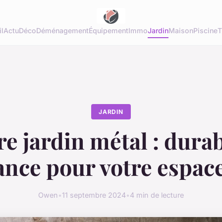
l
Actu
Déco
Déménagement
Équipement
Immo
Jardin
Maison
Piscine
T
JARDIN
e jardin métal : durabi
ance pour votre espace
Owen
•
11 septembre 2024
•
4 min de lecture