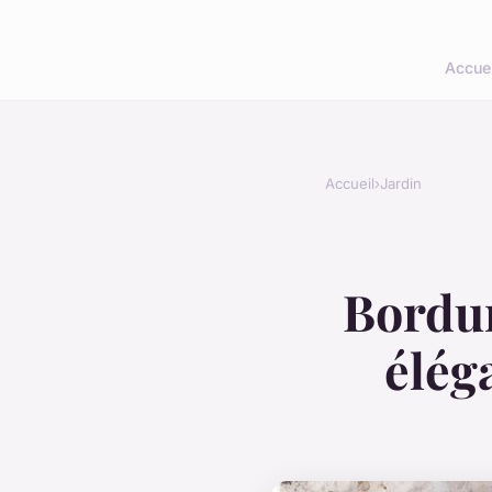
Accuei
Accueil
›
Jardin
Bordur
élég