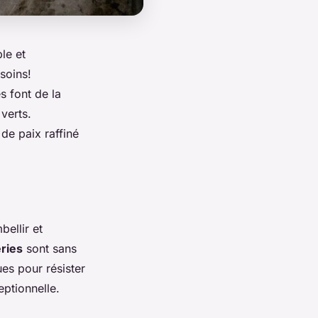
le et
soins!
s font de la
verts.
de paix raffiné
ellir et
ries
sont sans
es pour résister
eptionnelle.