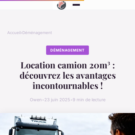
Accueil
›
Déménagement
DÉMÉNAGEMENT
Location camion 20m³ :
découvrez les avantages
incontournables !
Owen
•
23 juin 2025
•
9 min de lecture