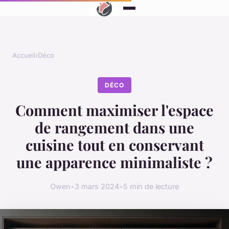
Accueil
›
Déco
DÉCO
Comment maximiser l'espace
de rangement dans une
cuisine tout en conservant
une apparence minimaliste ?
Owen
•
3 mars 2024
•
5 min de lecture