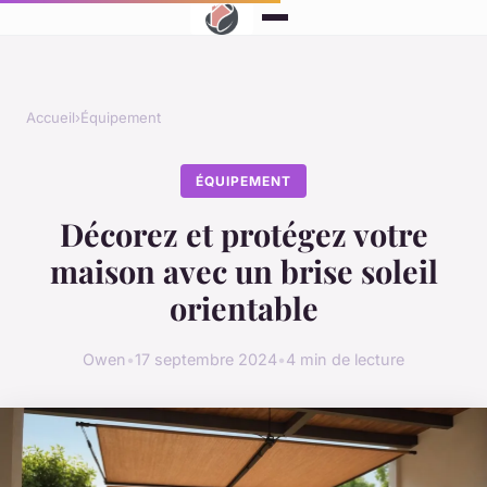
Accueil
›
Équipement
ÉQUIPEMENT
Décorez et protégez votre
maison avec un brise soleil
orientable
Owen
•
17 septembre 2024
•
4 min de lecture