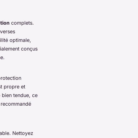
ation
complets.
iverses
lité optimale,
cialement conçus
he.
protection
t propre et
e bien tendue, ce
est recommandé
sable. Nettoyez