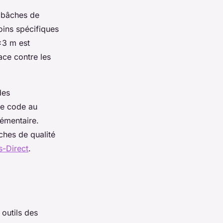
 bâches de
oins spécifiques
x3 m est
ace contre les
des
 le code au
lémentaire.
ches de qualité
-Direct
.
 outils des