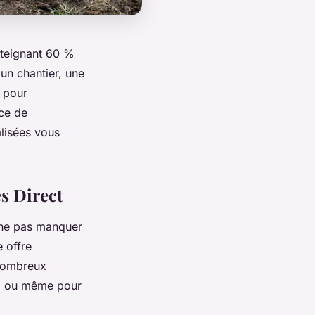
tteignant 60 %
un chantier, une
e pour
nce de
alisées vous
s Direct
 ne pas manquer
 offre
nombreux
e, ou même pour