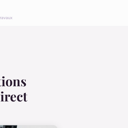
ravaux
tions
irect