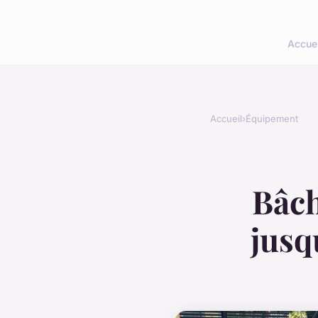
Accuei
Accueil
›
Équipement
Bâch
jusq