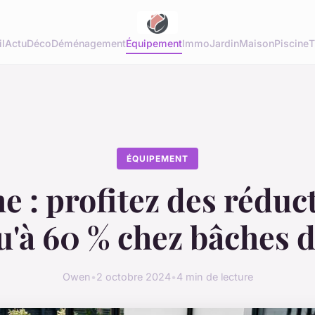
l
Actu
Déco
Déménagement
Équipement
Immo
Jardin
Maison
Piscine
T
ÉQUIPEMENT
e : profitez des réduc
u'à 60 % chez bâches d
Owen
•
2 octobre 2024
•
4 min de lecture