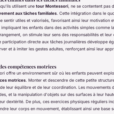
qu'ils utilisent une
tour Montessori
, ne se contentent pas 
ivement aux tâches familiales
. Cette intégration dans le qu
 sentir utiles et valorisés, favorisant ainsi leur motivation e
impliquant les enfants dans des activités simples comme l
rangement, on stimule leur sens des responsabilités et leur 
e participation directe aux tâches journalières développe é
ver et à imiter les gestes adultes, renforçant ainsi leur app
des compétences motrices
ri offre un environnement sûr où les enfants peuvent explor
ces motrices
. Monter et descendre de cette petite structu
e leur équilibre et de leur coordination. Les mouvements 
ides, et la manipulation d'objets sur des surfaces à leur hau
eur dextérité. De plus, ces exercices physiques réguliers inc
dre leur corps en mouvement, établissant ainsi une base s