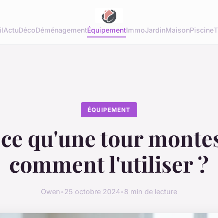
l
Actu
Déco
Déménagement
Équipement
Immo
Jardin
Maison
Piscine
T
ÉQUIPEMENT
 ce qu'une tour montes
comment l'utiliser ?
Owen
•
25 octobre 2024
•
8 min de lecture