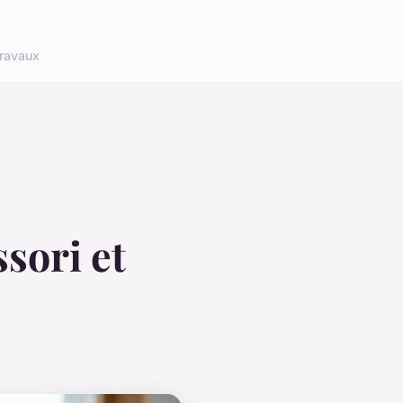
ravaux
sori et