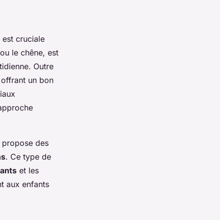
est cruciale
 ou le chêne, est
tidienne. Outre
 offrant un bon
riaux
l'approche
r propose des
ns
. Ce type de
ants
et les
nt aux enfants