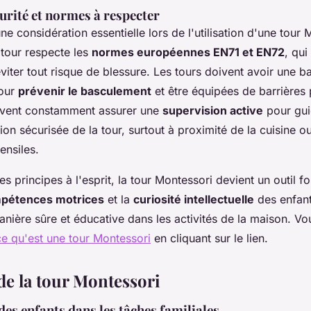
urité et normes à respecter
ne considération essentielle lors de l'utilisation d'une tour M
 tour respecte les
normes européennes EN71 et EN72
, qui
viter tout risque de blessure. Les tours doivent avoir une b
pour
prévenir le basculement
et être équipées de barrières 
vent constamment assurer une
supervision active
pour gui
tion sécurisée de la tour, surtout à proximité de la cuisine o
tensiles.
s principes à l'esprit, la tour Montessori devient un outil 
pétences motrices
et la
curiosité intellectuelle
des enfant
anière sûre et éducative dans les activités de la maison. 
ce qu'est une tour Montessori
en cliquant sur le lien.
de la tour Montessori
des enfants dans les tâches familiales