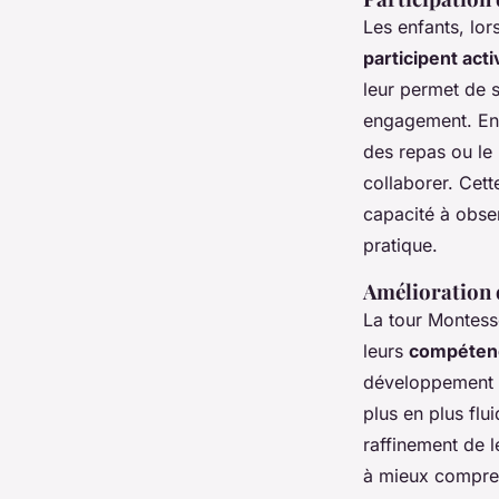
Les enfants, lors
participent act
leur permet de se
engagement. En 
des repas ou le 
collaborer. Cett
capacité à obser
pratique.
Amélioration 
La tour Montesso
leurs
compéten
développement d
plus en plus flu
raffinement de l
à mieux compren