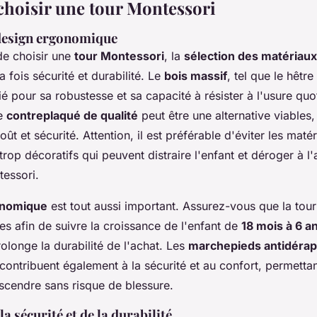
oisir une tour Montessori
design ergonomique
 de choisir une
tour Montessori
, la
sélection des matériaux
a fois sécurité et durabilité. Le
bois massif
, tel que le hêtre
ié pour sa robustesse et sa capacité à résister à l'usure quo
le
contreplaqué de qualité
peut être une alternative viables,
oût et sécurité. Attention, il est préférable d'éviter les maté
trop décoratifs qui peuvent distraire l'enfant et déroger à 
tessori.
onomique
est tout aussi important. Assurez-vous que la tou
es afin de suivre la croissance de l'enfant de
18 mois à 6 a
rolonge la durabilité de l'achat. Les
marchepieds antidérap
contribuent également à la sécurité et au confort, permetta
scendre sans risque de blessure.
a sécurité et de la durabilité