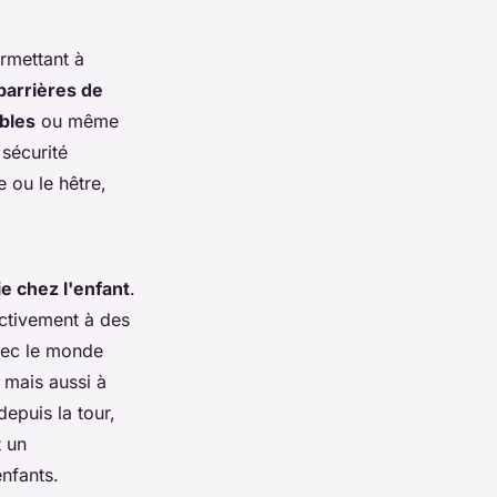
rmettant à
barrières de
bles
ou même
sécurité
e ou le hêtre,
e chez l'enfant
.
activement à des
avec le monde
, mais aussi à
depuis la tour,
 un
nfants.