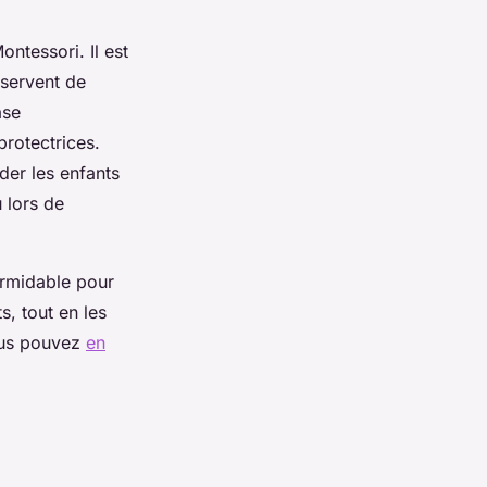
ontessori. Il est
 servent de
ase
protectrices.
der les enfants
u lors de
formidable pour
s, tout en les
Vous pouvez
en