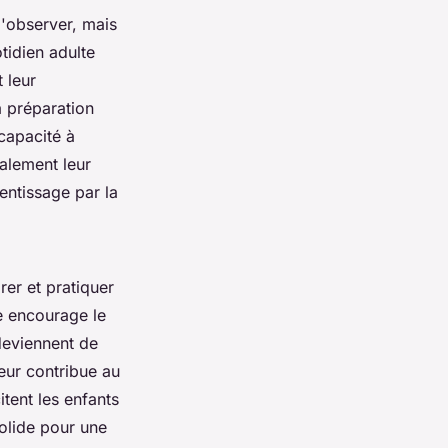
d'observer, mais
otidien adulte
t leur
a préparation
capacité à
galement leur
rentissage par la
er et pratiquer
re encourage le
deviennent de
teur contribue au
itent les enfants
olide pour une