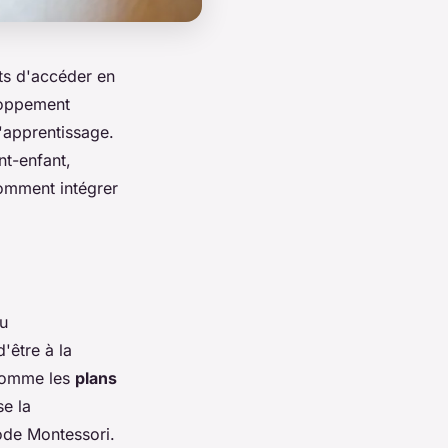
ts d'accéder en
eloppement
'apprentissage.
nt-enfant,
comment intégrer
çu
d'être à la
 comme les
plans
se la
ode Montessori.