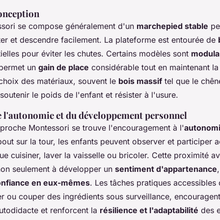
conception
ssori se compose généralement d'un
marchepied stable
pe
ter et descendre facilement. La plateforme est entourée de
tielles pour éviter les chutes. Certains modèles sont
modula
i permet un
gain de place
considérable tout en maintenant la 
 choix des matériaux, souvent le
bois massif
tel que le chên
soutenir le poids de l'enfant et résister à l'usure.
 l'autonomie et du développement personnel
proche Montessori se trouve l'encouragement à l'
autonomi
out sur la tour, les enfants peuvent observer et participer 
 que cuisiner, laver la vaisselle ou bricoler. Cette proximité 
 non seulement à développer un
sentiment d'appartenance
onfiance en eux-mêmes
. Les tâches pratiques accessibles 
ou couper des ingrédients sous surveillance, encouragent
utodidacte et renforcent la
résilience et l'adaptabilité
des e