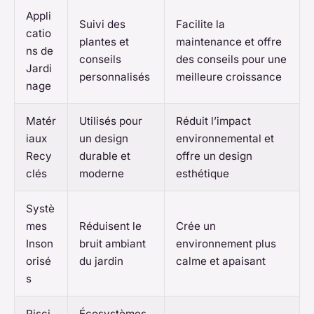
Appli
Suivi des
Facilite la
catio
plantes et
maintenance et offre
ns de
conseils
des conseils pour une
Jardi
personnalisés
meilleure croissance
nage
Matér
Utilisés pour
Réduit l’impact
iaux
un design
environnemental et
Recy
durable et
offre un design
clés
moderne
esthétique
Systè
mes
Réduisent le
Crée un
Inson
bruit ambiant
environnement plus
orisé
du jardin
calme et apaisant
s
Pisci
Écosystèmes