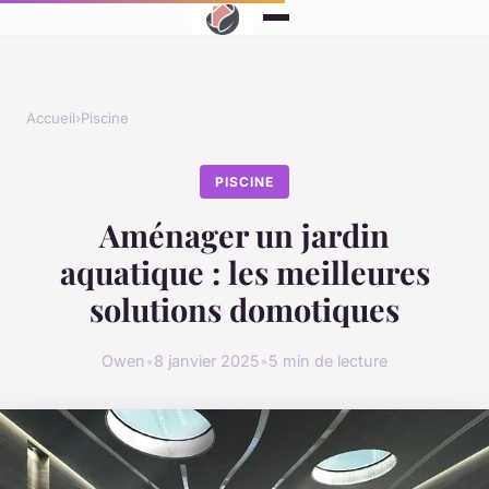
Accueil
›
Piscine
PISCINE
Aménager un jardin
aquatique : les meilleures
solutions domotiques
Owen
•
8 janvier 2025
•
5 min de lecture