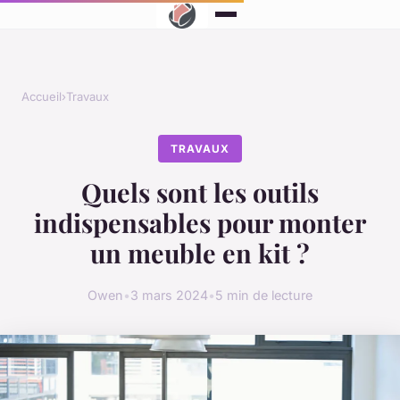
Accueil
›
Travaux
TRAVAUX
Quels sont les outils
indispensables pour monter
un meuble en kit ?
Owen
•
3 mars 2024
•
5 min de lecture