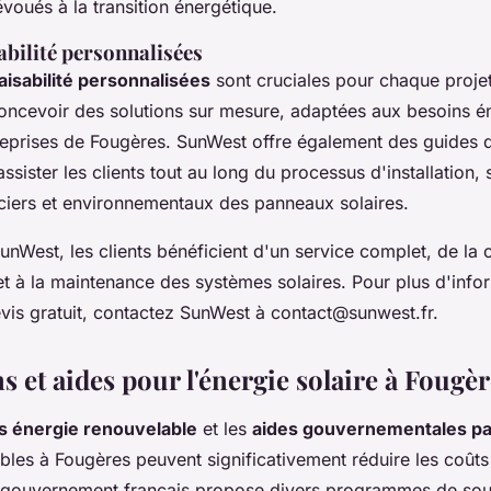
évoués à la transition énergétique.
abilité personnalisées
aisabilité personnalisées
sont cruciales pour chaque projet
oncevoir des solutions sur mesure, adaptées aux besoins é
treprises de Fougères. SunWest offre également des guides 
assister les clients tout au long du processus d'installation, 
ciers et environnementaux des panneaux solaires.
unWest, les clients bénéficient d'un service complet, de la 
t à la maintenance des systèmes solaires. Pour plus d'info
is gratuit, contactez SunWest à
contact@sunwest.fr
.
 et aides pour l'énergie solaire à Fougè
s énergie renouvelable
et les
aides gouvernementales p
bles à Fougères peuvent significativement réduire les coûts 
 Le gouvernement français propose divers programmes de sou