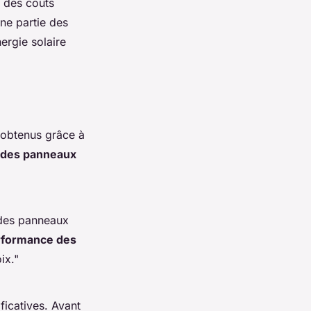
n des coûts
une partie des
ergie solaire
 obtenus grâce à
é des panneaux
 des panneaux
rformance des
ix."
ficatives. Avant