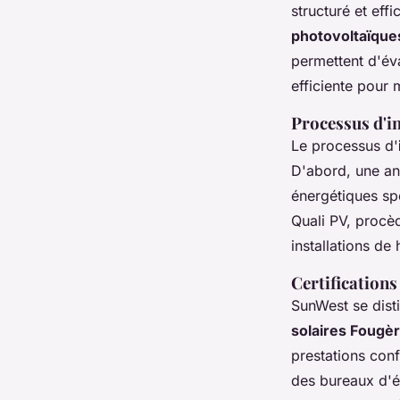
structuré et ef
photovoltaïque
permettent d'éva
efficiente pour 
Processus d'in
Le processus d'
D'abord, une ana
énergétiques spé
Quali PV, procèd
installations d
Certifications
SunWest se disti
solaires Fougè
prestations con
des bureaux d'ét