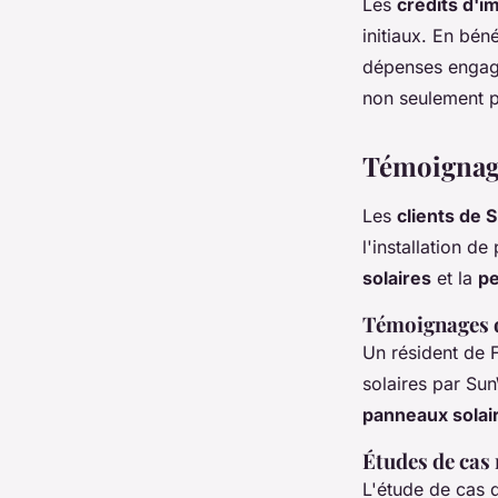
Les
crédits d'i
initiaux. En bén
dépenses engagée
non seulement p
Témoignages
Les
clients de
l'installation d
solaires
et la
pe
Témoignages d
Un résident de 
solaires par Su
panneaux solai
Études de cas
L'étude de cas d