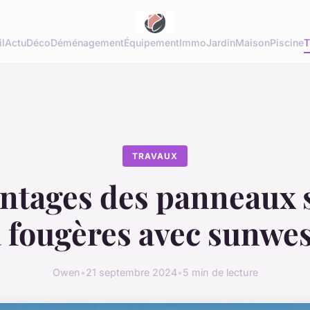
l
Actu
Déco
Déménagement
Équipement
Immo
Jardin
Maison
Piscine
T
TRAVAUX
ntages des panneaux 
à fougères avec sunwes
Owen
•
21 septembre 2024
•
5 min de lecture