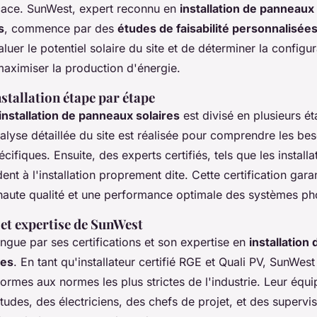
ficace. SunWest, expert reconnu en
installation de panneaux
s
, commence par des
études de faisabilité personnalisée
luer le potentiel solaire du site et de déterminer la configur
maximiser la production d'énergie.
stallation étape par étape
installation de panneaux solaires
est divisé en plusieurs ét
lyse détaillée du site est réalisée pour comprendre les bes
cifiques. Ensuite, des experts certifiés, tels que les install
ent à l'installation proprement dite. Cette certification gara
e haute qualité et une performance optimale des systèmes ph
 et expertise de SunWest
ngue par ses certifications et son expertise en
installation
res
. En tant qu'installateur certifié RGE et Quali PV, SunWes
formes aux normes les plus strictes de l'industrie. Leur éq
udes, des électriciens, des chefs de projet, et des supervi