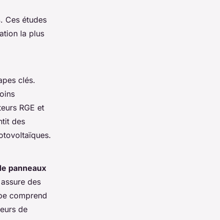
s
. Ces études
ation la plus
apes clés.
oins
ateurs RGE et
ntit des
otovoltaïques.
 de panneaux
t assure des
uipe comprend
seurs de