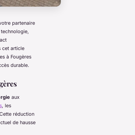
votre partenaire
 technologie,
act
cet article
ues à Fougères
ccès durable.
gères
rgie
aux
s
, les
 Cette réduction
actuel de hausse