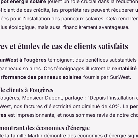
mpôt énergie solaire
jouent un rôle crucial dans la réductio
éficiant de ces crédits, les propriétaires peuvent récupérer 
s pour l'installation des panneaux solaires. Cela rend l'én
lus écologique, mais aussi financièrement avantageuse.
 et études de cas de clients satisfaits
 SunWest à Fougères
témoignent des bénéfices substantiels
e panneaux solaires. Ces témoignages illustrent la
rentabilit
rformance des panneaux solaires
fournis par SunWest.
e clients à Fougères
Fougères, Monsieur Dupont, partage : "Depuis l'installation
nWest, nos factures d'électricité ont diminué de 40%. La
pe
res
est impressionnante, et nous sommes ravis de notre cho
 montrant des économies d'énergie
e la famille Martin démontre des économies d'énergie signi