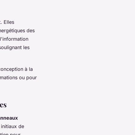
. Elles
nergétiques des
d'information
soulignant les
conception à la
rmations ou pour
res
anneaux
initiaux de
tien pour